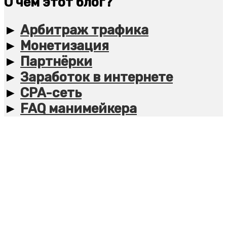
О чём этот блог?
►
Арбитраж трафика
►
Монетизация
►
Партнёрки
►
Заработок в интернете
►
CPA-сеть
►
FAQ манимейкера