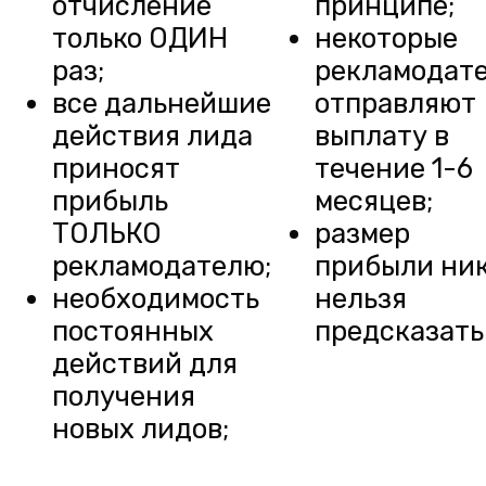
отчисление
принципе;
только ОДИН
некоторые
раз;
рекламодат
все дальнейшие
отправляют
действия лида
выплату в
приносят
течение 1-6
прибыль
месяцев;
ТОЛЬКО
размер
рекламодателю;
прибыли ни
необходимость
нельзя
постоянных
предсказать
действий для
получения
новых лидов;