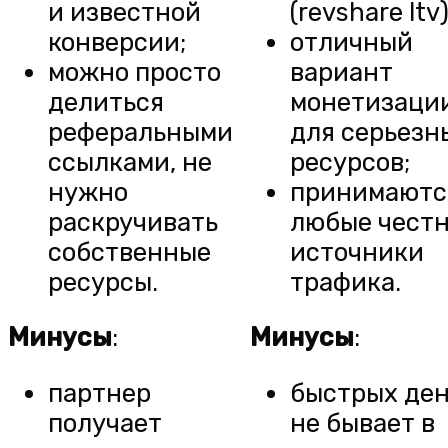
и известной
(revshare ltv)
конверсии;
отличный
можно просто
вариант
делиться
монетизаци
реферальными
для серьезн
ссылками, не
ресурсов;
нужно
принимаютс
раскручивать
любые чест
собственные
источники
ресурсы.
трафика.
Минусы
:
Минусы
:
партнер
быстрых ден
получает
не бывает в