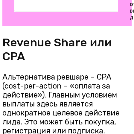
о
в
д
Revenue Share или
CPA
Альтернатива ревшаре – CPA
(cost-per-action – «оплата за
действие»). Главным условием
выплаты здесь является
однократное целевое действие
лида. Это может быть покупка,
регистрация или подписка.