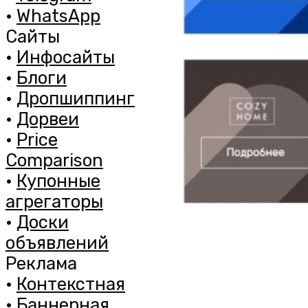
•
WhatsApp
Сайты
•
Инфосайты
•
Блоги
•
Дропшиппинг
•
Дорвеи
•
Price
Comparison
•
Купонные
агрегаторы
•
Доски
объявлений
Реклама
•
Контекстная
•
Баннерная