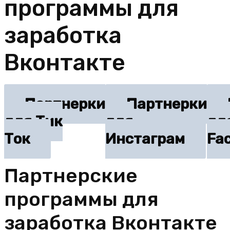
программы для
заработка
Вконтакте
Партнерки
Партнерки
для Тик
для
дл
Ток
Инстаграм
Fa
Партнерские
программы для
заработка Вконтакте